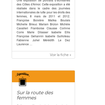
Une exposition de portraits d’écrivaines
des Côtes d’Armor. Cette exposition a été
réalisée dans le cadre des journées
internationales de lutte pour les droits des
femmes, 8 mars de 2011 et 2012.
Françoise Boixière Malika Boulais
Michelle Brieuc Mariam Brûlon Michèle
Cavalleri Framboise Clausse Corinne
Corre Marie Dilasser Isabelle Ellis
Françoise Gehannin Isabelle Guilloteau
Fabienne Juhel Mérédith Le Dez
Laurence …
Voir la fiche »
Sur la route des
femmes