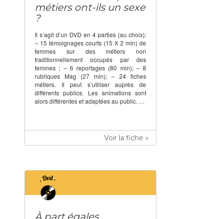
métiers ont-ils un sexe
?
Il s’agit d’un DVD en 4 parties (au choix):
– 15 témoignages courts (15 X 2 min) de
femmes sur des métiers non
traditionnellement occupés par des
femmes ; – 6 reportages (80 min); – 8
rubriques Mag (27 min); – 24 fiches
métiers. Il peut s’utiliser auprès de
différents publics. Les animations sont
alors différentes et adaptées au public. …
Voir la fiche »
À part égales