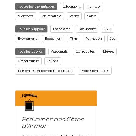
Toutes les thématiques
Éducation...
Emploi
Violences
Vie familiale
Parité
Santé
Tous les supports
Diaporama
Document
DVD
Événement
Exposition
Film
Formation
Jeu
Tous les publics
Associatifs
Collectivités
Élu-e-s
Grand public
Jeunes
Personnes en recherche d'emploi
Professionnel-le-s
Ecrivaines des Côtes
d’Armor