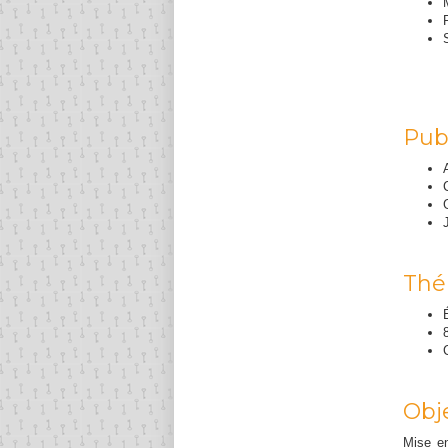
Publ
Thé
Obje
Mise en