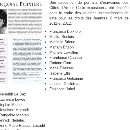
Une exposition de portraits d’écrivaines des
Côtes d’Armor. Cette exposition a été réalisée
dans le cadre des journées internationales de
lutte pour les droits des femmes, 8 mars de
2011 et 2012.
Françoise Boixière
Malika Boulais
Michelle Brieuc
Mariam Brûlon
Michèle Cavalleri
Framboise Clausse
Corinne Corre
Marie Dilasser
Isabelle Ellis
Françoise Gehannin
Isabelle Guilloteau
Fabienne Juhel
Mérédith Le Dez
Laurence Levée
Sophie Michel
Roselyne Morandi
Françoise Morvan
Annick Nédélec
Anne-Marie Rabault Larzuld