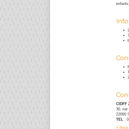
enfants
Inf
Con
Con
CIDFF 
30, rue
22000 
TEL
: 0
> Nous 