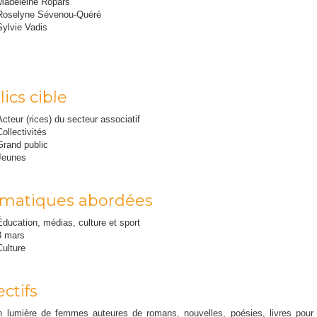
Madeleine Ropars
Roselyne Sévenou-Quéré
Sylvie Vadis
ics cible
Acteur (rices) du secteur associatif
Collectivités
Grand public
Jeunes
matiques abordées
Éducation, médias, culture et sport
8 mars
Culture
ctifs
 lumière de femmes auteures de romans, nouvelles, poésies, livres pour