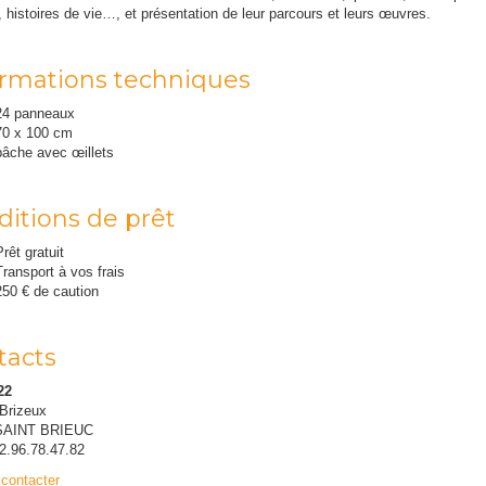
, histoires de vie…, et présentation de leur parcours et leurs œuvres.
ormations techniques
24 panneaux
70 x 100 cm
bâche avec œillets
ditions de prêt
Prêt gratuit
Transport à vos frais
250 € de caution
tacts
22
 Brizeux
SAINT BRIEUC
2.96.78.47.82
contacter