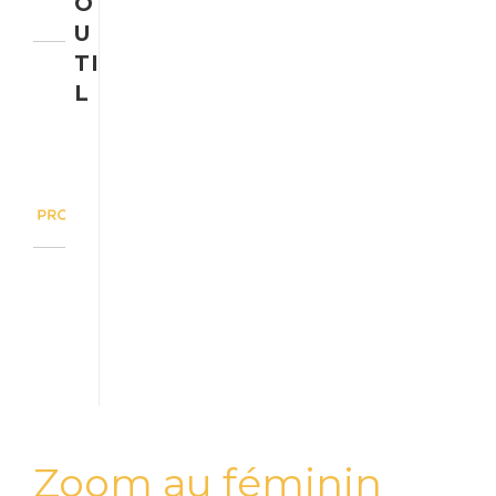
O
U
TI
L
Zoom au féminin