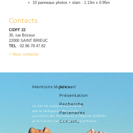
10 panneaux photos + slam : 1.13m x 0.85m
Contacts
CIDFF 22
30, rue Brizeux
22000 SAINT BRIEUC
TEL
: 02.96.78.47.82
> Nous contacter
Mentions légales
Accueil
Présentation
Recherche
Le site est aujourd'hui financé
par la Délégation Régionale
Partenaires
aux Droits des Femmes et à l’Égalité (DRDFE)
Contacts
et le Conseil Général des Côtes d'Armor.