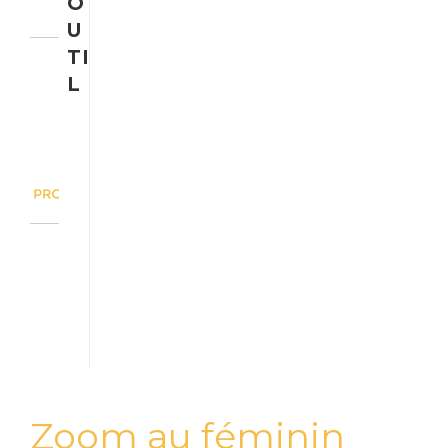
O
U
TI
L
Zoom au féminin