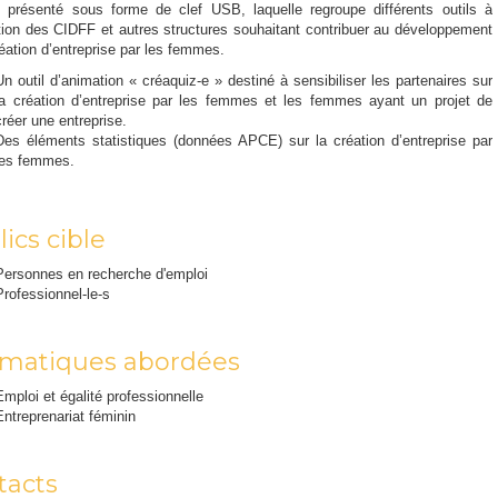
 présenté sous forme de clef USB, laquelle regroupe différents outils à
tion des CIDFF et autres structures souhaitant contribuer au développement
réation d’entreprise par les femmes.
Un outil d’animation « créaquiz-e » destiné à sensibiliser les partenaires sur
la création d’entreprise par les femmes et les femmes ayant un projet de
créer une entreprise.
Des éléments statistiques (données APCE) sur la création d’entreprise par
les femmes.
ics cible
Personnes en recherche d'emploi
Professionnel-le-s
matiques abordées
Emploi et égalité professionnelle
Entreprenariat féminin
tacts