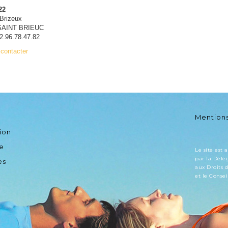
22
 Brizeux
SAINT BRIEUC
2.96.78.47.82
contacter
Mentions
ion
e
Le site est 
par la Délé
es
aux Droits 
et le Conse