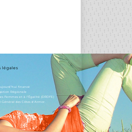
 légales
aujourd'hui financé
gation Régionale
des Femmes et à l’Égalité (DRDFE)
il Général des Côtes d'Armor.