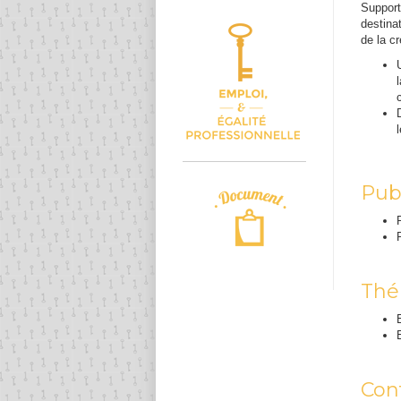
Support
destina
de la c
Publ
Thé
Con