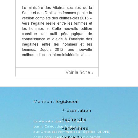
Le ministère des Affaires sociales, de la
Santé et des Droits des femmes publie la
version complète des chiffres-clés 2015 «
Vers l’égalité réelle entre les femmes et
les hommes ». Cette nouvelle édition
constitue un outil pédagogique de
connaissance et d’aide à l’analyse des
inégalités entre les hommes et les
femmes. Depuis 2012, une nouvelle
méthode d’action interministérielle fait …
Voir la fiche »
Mentions légales
Accueil
Présentation
Recherche
Le site est aujourd'hui financé
par la Délégation Régionale
Partenaires
aux Droits des Femmes et à l’Égalité (DRDFE)
Contacts
et le Conseil Général des Côtes d'Armor.