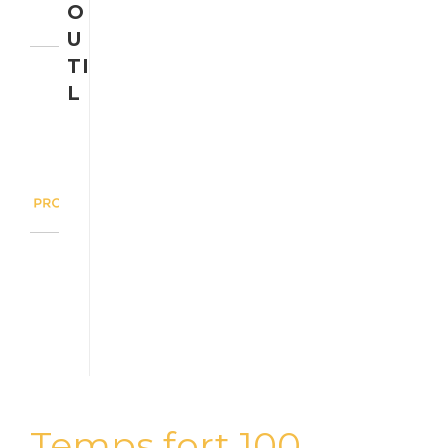
O
U
TI
L
Temps fort 100