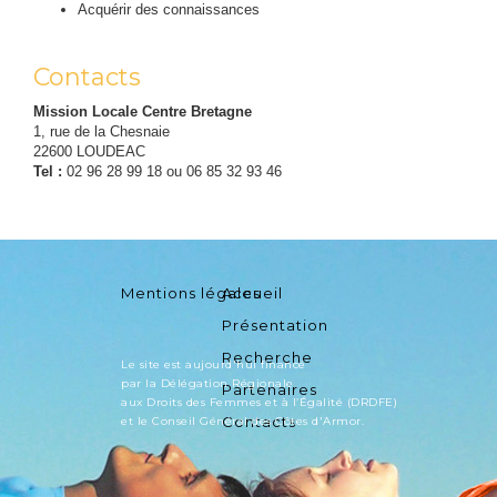
Acquérir des connaissances
Contacts
Mission Locale Centre Bretagne
1, rue de la Chesnaie
22600 LOUDEAC
Tel :
02 96 28 99 18 ou 06 85 32 93 46
Mentions légales
Accueil
Présentation
Recherche
Le site est aujourd'hui financé
par la Délégation Régionale
Partenaires
aux Droits des Femmes et à l’Égalité (DRDFE)
Contacts
et le Conseil Général des Côtes d'Armor.